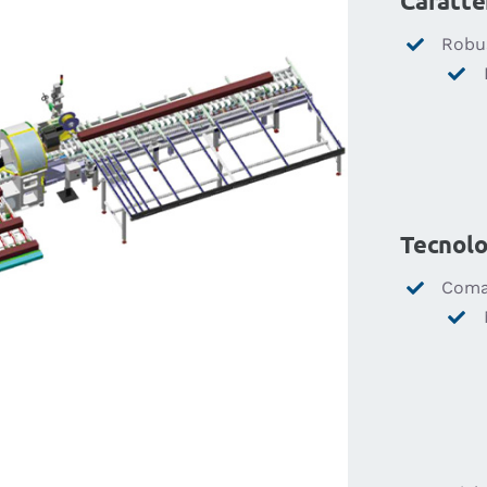
Caratte
Robu
Tecnolo
Coma