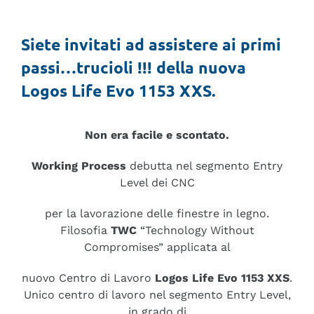
Magazine
Siete invitati ad assistere ai primi
Sostenibilità
passi…trucioli !!! della nuova
Logos Life Evo 1153 XXS.
Partners
Non era facile e scontato.
Contatti
Working Process
debutta nel segmento Entry
Italiano
Level dei CNC
per la lavorazione delle finestre in legno.
English
Filosofia
TWC
“Technology Without
Compromises” applicata al
Deutsch
nuovo Centro di Lavoro
Logos Life Evo 1153 XXS
.
Unico centro di lavoro nel segmento Entry Level,
Français
in grado di