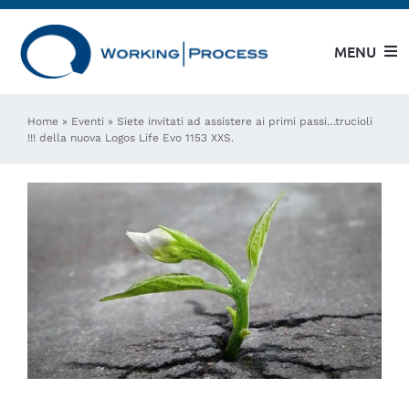
Salta
al
MENU
contenuto
Azienda
Home
»
Eventi
»
Siete invitati ad assistere ai primi passi…trucioli
!!! della nuova Logos Life Evo 1153 XXS.
Modelli WP
Modelli CML
Servizi al Cliente
Usato garantito
Case History