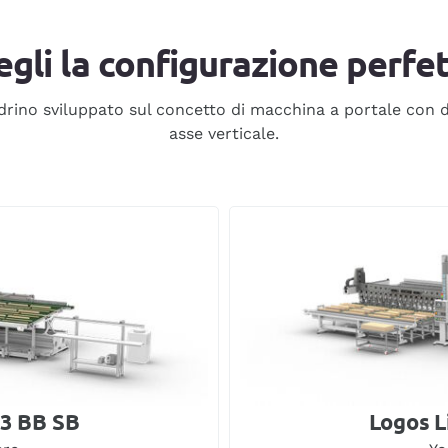
egli la configurazione perfet
drino sviluppato sul concetto di macchina a portale con d
asse verticale.
53 BB SB
Logos L