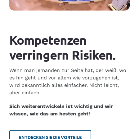
Garantiert gebraucht
Nachhaltigkeit
Kompetenzen
Partners
verringern Risiken.
Kontakte
Wenn man jemanden zur Seite hat, der weiß, wo
es hin geht und vor allem wie vorzugehen ist,
Italiano
wird bekanntlich alles einfacher. Nicht leicht,
aber einfach.
English
Sich weiterentwickeln ist wichtig und wir
wissen, wie das am besten geht!
Deutsch
Français
ENTDECKEN SIE DIE VORTEILE