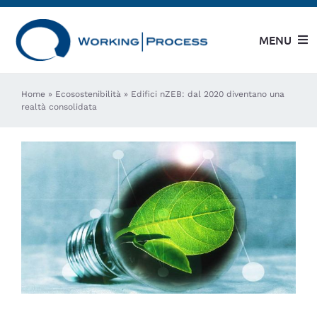
Salta
al
MENU
contenuto
Azienda
Home
»
Ecosostenibilità
»
Edifici nZEB: dal 2020 diventano una
realtà consolidata
Modelli WP
Modelli CML
Servizi al Cliente
Usato garantito
Case History