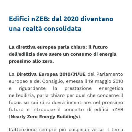
Magazine
Edifici nZEB: dal 2020 diventano
Sostenibilità
una realtà consolidata
Partners
La direttiva europea parla chiaro: il futuro
dell’edilizia deve avere un consumo di energia
Contatti
prossimo allo zero.
La
Direttiva Europea 2010/31/UE
del Parlamento
Italiano
europeo e del Consiglio, emessa il 19 maggio 2010
e riguardante la prestazione energetica
English
nell’edilizia, parla chiaro per quel che concerne il
focus su cui ci si dovrà incentrare nel prossimo
Deutsch
futuro e introduce il concetto di edifici nZEB
(
Nearly Zero Energy Buildings
).
Français
L’attenzione sempre più cospicua verso il tema