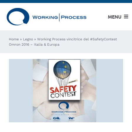
Salta
al
MENU
contenuto
Azienda
Home
»
Legno
»
Working Process vincitrice del ‪#‎Safety‬Contest
Omron 2016 – Italia & Europa
Modelli WP
Modelli CML
Servizi al Cliente
Usato garantito
Case History