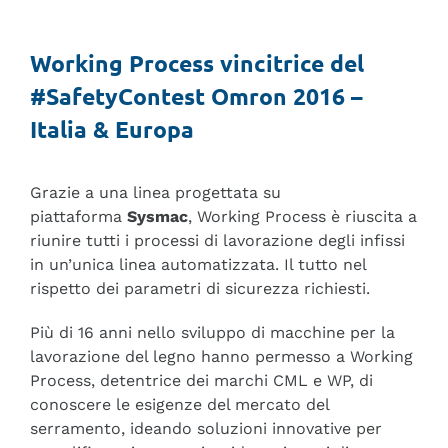
Magazine
Working Process vincitrice del
Sostenibilità
‪#‎Safety‬Contest Omron 2016 –
Italia & Europa
Partners
Grazie a una linea progettata su
Contatti
piattaforma
Sysmac
, Working Process è riuscita a
riunire tutti i processi di lavorazione degli infissi
Italiano
in un’unica linea automatizzata. Il tutto nel
rispetto dei parametri di sicurezza richiesti.
English
Più di 16 anni nello sviluppo di macchine per la
lavorazione del legno hanno permesso a Working
Deutsch
Process, detentrice dei marchi CML e WP, di
conoscere le esigenze del mercato del
Français
serramento, ideando soluzioni innovative per