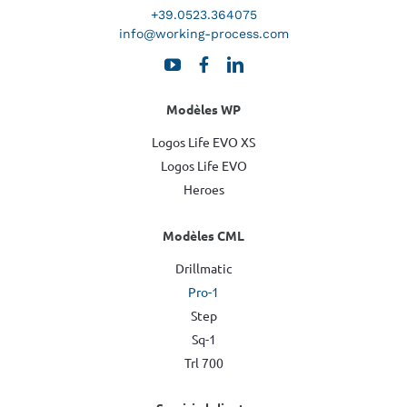
+39.0523.364075
info@working-process.com
Modèles WP
Logos Life EVO XS
Logos Life EVO
Heroes
Modèles CML
Drillmatic
Pro-1
Step
Sq-1
Trl 700