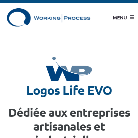
Skip
to
MENU
content
Enterprise
Modèles WP
Modèles CML
Logos Life EVO
Service au client
Dédiée aux entreprises
Partners
artisanales et
Case History