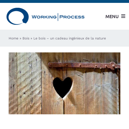
Skip
to
MENU
content
Enterprise
Home
»
Bois
»
Le bois – un cadeau ingénieux de la nature
Modèles WP
Modèles CML
Service au client
Partners
Case History