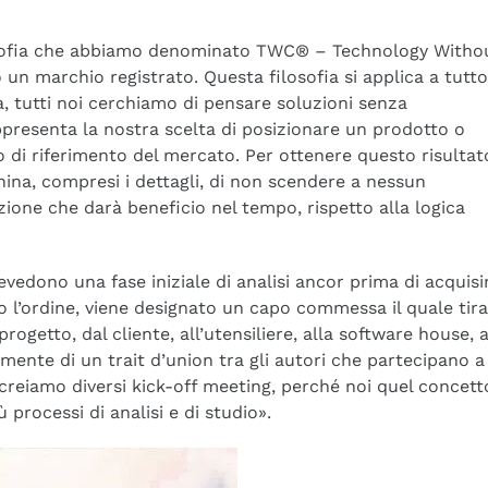
ilosofia che abbiamo denominato TWC® – Technology Witho
 marchio registrato. Questa filosofia si applica a tutto
da, tutti noi cerchiamo di pensare soluzioni senza
presenta la nostra scelta di posizionare un prodotto o
o di riferimento del mercato. Per ottenere questo risultat
hina, compresi i dettagli, di non scendere a nessun
ione che darà beneficio nel tempo, rispetto alla logica
vedono una fase iniziale di analisi ancor prima di acquisi
ito l’ordine, viene designato un capo commessa il quale tira
rogetto, dal cliente, all’utensiliere, alla software house, a
camente di un trait d’union tra gli autori che partecipano a
creiamo diversi kick-off meeting, perché noi quel concett
 processi di analisi e di studio».