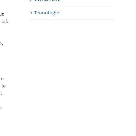
Tecnologie
ut
 ciò
o,
re
 le
l
o