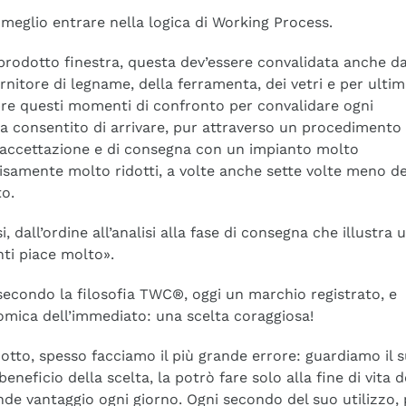
meglio entrare nella logica di Working Process.
l prodotto finestra, questa dev’essere convalidata anche da
ornitore di legname, della ferramenta, dei vetri e per ulti
pre questi momenti di confronto per convalidare ogni
a consentito di arrivare, pur attraverso un procedimento
i accettazione e di consegna con un impianto molto
samente molto ridotti, a volte anche sette volte meno de
o.
i, dall’ordine all’analisi alla fase di consegna che illustra 
nti piace molto».
 secondo la filosofia TWC®, oggi un marchio registrato, e
omica dell’immediato: una scelta coraggiosa!
tto, spesso facciamo il più grande errore: guardiamo il 
eneficio della scelta, la potrò fare solo alla fine di vita d
nde vantaggio ogni giorno. Ogni secondo del suo utilizzo, 