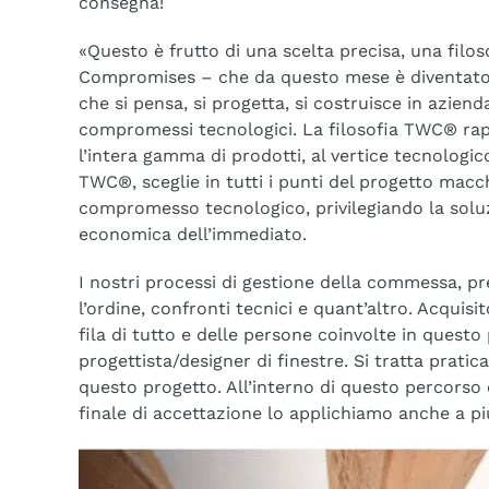
consegna!
«Questo è frutto di una scelta precisa, una f
Compromises – che da questo mese è diventato un
che si pensa, si progetta, si costruisce in azien
compromessi tecnologici. La filosofia TWC® rap
l’intera gamma di prodotti, al vertice tecnologic
TWC®, sceglie in tutti i punti del progetto macc
compromesso tecnologico, privilegiando la soluz
economica dell’immediato.
I nostri processi di gestione della commessa, pre
l’ordine, confronti tecnici e quant’altro. Acquis
fila di tutto e delle persone coinvolte in questo p
progettista/designer di finestre. Si tratta prati
questo progetto. All’interno di questo percorso 
finale di accettazione lo applichiamo anche a più